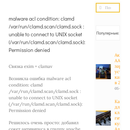
Результат
поиска:
malware acl condition: clamd
/var/run/clamd.scan/clamd.sock :
Популярные:
unable to connect to UNIX socket
(/var/run/clamd.scan/clamd.sock):
Permission denied
Аккуму
АА, АА
зарядн
Связка exim + clamav
устрой
какие 
Возникла ошибка malware acl
в 2023 
condition: clamd
05-01-20
/var/run/clamd.scan/clamd.sock :
unable to connect to UNIX socket
Какие 
(/var/run/clamd.scan/clamd.sock):
для
Permission denied
класси
гитары
Решилось очень просто: добавил
купить
Алиэкс
сокет антивируса в группу apache.