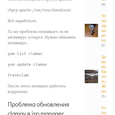
04-01-20
chgrp apache /var/run/clamd.scan
Что ну
знать 
Всё заработало.
заряд
аккуму
Та же проблема возникает, если
вопрос
антивирус устарел. Нужно обновить
ответы
антивирус.
07-04-20
yum list clamav
Дешев
вобле
yum update clamav
из
Китая:
freshclam
отзывы
и обзо
После этого начинает работать
40
модел
корректно.
25-11-201
Проблема обновления
Устано
clamav в isp manager
генера