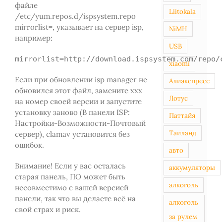
файле
Liitokala
/etc/yum.repos.d/ispsystem.repo
mirrorlist=, указывает на сервер isp,
NiMH
например:
USB
mirrorlist=http://download.ispsystem.com/repo/
xiaomi
Если при обновлении isp manager не
Алиэкспресс
обновился этот файл, замените ххх
Лотус
на номер своей версии и запустите
установку заново (В панели ISP:
Паттайя
Настройки-Возможности-Почтовый
Таиланд
сервер), clamav установится без
ошибок.
авто
Внимание! Если у вас осталась
аккумуляторы
старая панель, ПО может быть
алкоголь
несовместимо с вашей версией
панели, так что вы делаете всё на
алкоголь
свой страх и риск.
за рулем