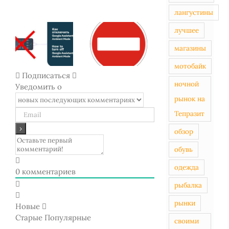
Как
лангустины
Защита
отключить
WordPress от
Ambient
лучшее
Пиксель
подбора
mode, экран
отслежива
паролей в
магазины
показывает
конверсий
админку при
часы во
Facebook
мотобайк
помощи
время
Подписаться
на
fail2ban
зарядки
ночной
Уведомить о
Contact
form
рынок на
7
Тепразит
обзор
обувь
одежда
0
комментариев
рыбалка
рынки
Новые
Старые
Популярные
своими