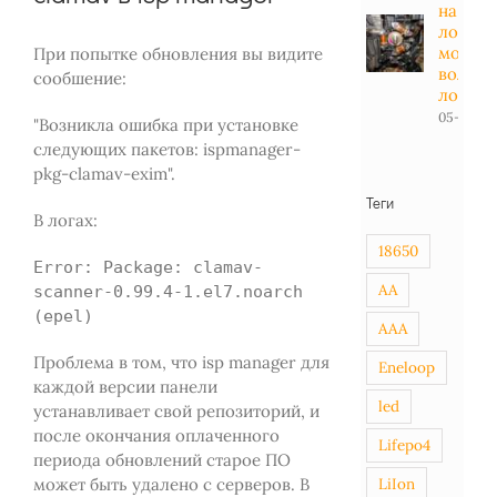
на
лодоч
мотор -
При попытке обновления вы видите
вольт в
сообшение:
лодке
05-01-20
"Возникла ошибка при установке
следующих пакетов: ispmanager-
pkg-clamav-exim".
Теги
В логах:
18650
Error: Package: clamav-
AA
scanner-0.99.4-1.el7.noarch
(epel)
AAA
Проблема в том, что isp manager для
Eneloop
каждой версии панели
led
устанавливает свой репозиторий, и
после окончания оплаченного
Lifepo4
периода обновлений старое ПО
LiIon
может быть удалено с серверов. В