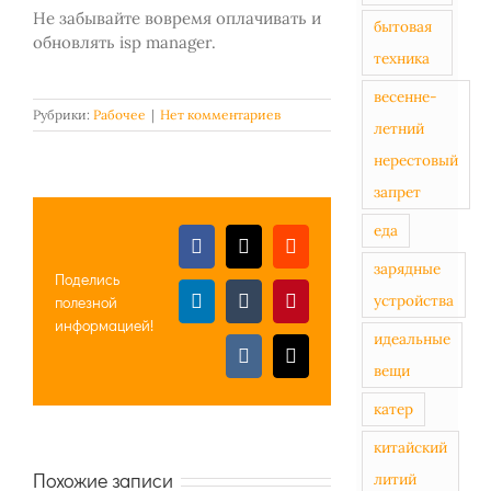
Не забывайте вовремя оплачивать и
бытовая
обновлять isp manager.
техника
весенне-
Рубрики:
Рабочее
|
Нет комментариев
летний
нерестовый
запрет
еда
Facebook
X
Reddit
зарядные
Поделись
устройства
полезной
LinkedIn
Tumblr
Pinterest
информацией!
идеальные
Vk
Email
вещи
катер
китайский
Похожие записи
литий