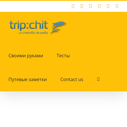
Skip
Facebook
X
Instagram
Pinterest
YouTub
Tum
to
content
Своими руками
Тесты
Путевые заметки
Contact us