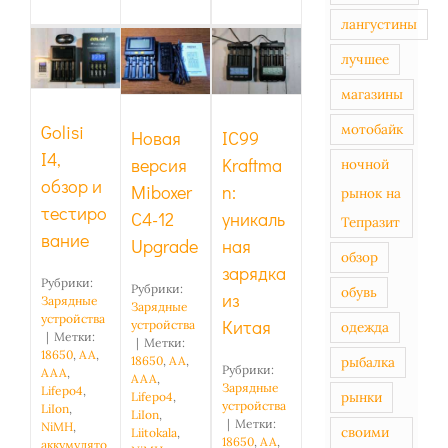
Новая
IC99
лангустины
Golisi I4,
версия
Kraftman:
лучшее
обзор и
Miboxer
уникальная
тестирование
C4-12
зарядка
магазины
Upgrade
из Китая
Golisi
мотобайк
Новая
IC99
I4,
версия
Kraftma
ночной
обзор и
Miboxer
n:
рынок на
тестиро
C4-12
уникаль
Тепразит
вание
Upgrade
ная
обзор
зарядка
Рубрики:
Рубрики:
обувь
из
Зарядные
Зарядные
устройства
Китая
устройства
одежда
|
Метки:
|
Метки:
18650
,
AA
,
рыбалка
18650
,
AA
,
Рубрики:
AAA
,
AAA
,
Зарядные
Lifepo4
,
рынки
Lifepo4
,
устройства
LiIon
,
LiIon
,
|
Метки:
NiMH
,
своими
Liitokala
,
18650
,
AA
,
аккумулято