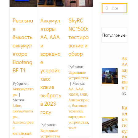
тестирование
Baofeng
устройство:
Результат
и обзор
BF-T1
какие
поиска:
выбрать
Реальна
Аккумул
SkyRC
в 2023
я
яторы
NC1500:
году
Популярные:
ёмкость
АА, ААА
тестиро
аккумул
и
вание и
ятора
зарядно
обзор
Аккуму
Baofeng
е
АА, АА
Рубрики:
BF-T1
устройс
зарядн
Зарядные
устрой
тво:
устройства
какие 
Рубрики:
|
Метки:
какие
в 2023 
Аккумулято
AA
,
AAA
,
05-01-20
выбрать
ры
|
NiMH
,
USB
,
Метки:
Алиэкспрес
в 2023
LiIon
,
с
,
бытовая
Какие 
году
аккумулято
техника
,
для
ры
,
зарядные
класси
Алиэкспрес
устройства
,
гитары
Рубрики:
с
,
тест
купить
Зарядные
китайский
устройства
Алиэкс