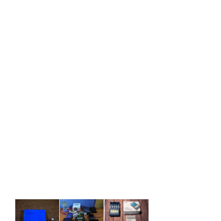
Реальная
Аккумуляторы
SkyRC
ёмкость
АА, ААА и
NC1500:
аккумулятора
зарядное