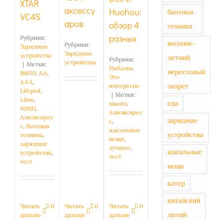
XTAR
аксессу
Huohou:
бытовая
VC4S
аров
обзор 4
техника
разных
Рубрики:
весенне-
Рубрики:
Зарядные
Зарядные
устройства
летний
Рубрики:
устройства
|
Метки:
Рыбалка
,
нерестовый
18650
,
AA
,
Это
AAA
,
запрет
интересно
Lifepo4
,
|
Метки:
LiIon
,
еда
xiaomi
,
NiMH
,
Алиэкспрес
Алиэкспрес
зарядные
с
,
с
,
бытовая
идеальные
устройства
техника
,
вещи
,
зарядные
лучшее
,
идеальные
устройства
,
тест
тест
вещи
катер
китайский
Читать
6
Читать
0
Читать
0
литий
дальше
дальше
дальше