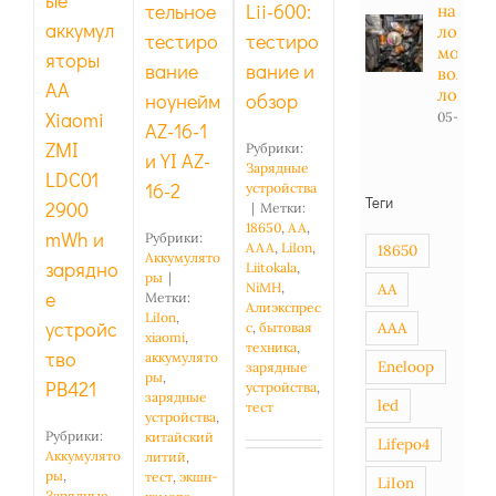
ые
тельное
Lii-600:
на
PB421
аккумул
лодоч
тестиро
тестиро
мотор -
яторы
вание
вание и
вольт в
AA
лодке
ноунейм
обзор
Xiaomi
05-01-20
AZ-16-1
ZMI
Рубрики:
и YI AZ-
Зарядные
LDC01
16-2
устройства
Теги
2900
|
Метки:
18650
,
AA
,
mWh и
Рубрики:
AAA
,
LiIon
,
18650
Аккумулято
зарядно
Liitokala
,
ры
|
AA
NiMH
,
е
Метки:
Алиэкспрес
LiIon
,
устройс
AAA
с
,
бытовая
xiaomi
,
техника
,
тво
аккумулято
Eneloop
зарядные
ры
,
PB421
устройства
,
зарядные
led
тест
устройства
,
Рубрики:
китайский
Lifepo4
Аккумулято
литий
,
ры
,
тест
,
экшн-
LiIon
Зарядные