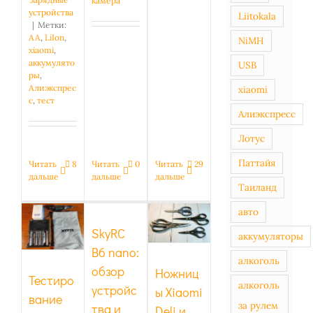
камера
устройства
Liitokala
|
Метки:
AA
,
LiIon
,
NiMH
xiaomi
,
аккумулято
USB
ры
,
Алиэкспрес
xiaomi
с
,
тест
Алиэкспресс
Лотус
Паттайя
Читать
0
Читать
29
Читать
8
дальше
дальше
дальше
Таиланд
Ножницы
Xiaomi
авто
Тестирование
Deli и
XTAR
SkyRC
Huohou:
аккумуляторы
VC4S
обзор 4
B6 nano:
алкоголь
разных
обзор
Ножниц
Тестиро
алкоголь
устройс
ы Xiaomi
вание
за рулем
тва и
Deli и