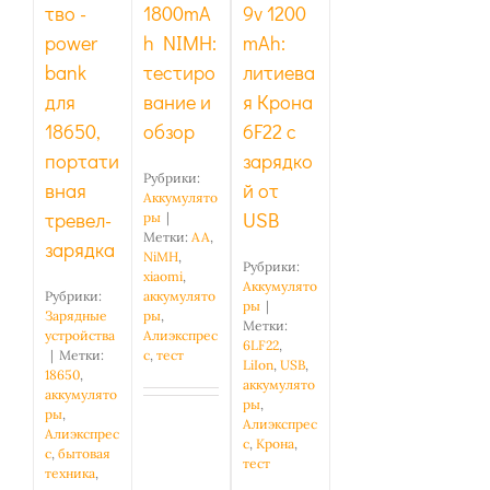
тво -
1800mA
9v 1200
power
h NIMH:
mAh:
bank
тестиро
литиева
для
вание и
я Крона
18650,
обзор
6F22 с
портати
зарядко
Рубрики:
вная
й от
Аккумулято
тревел-
USB
ры
|
Метки:
AA
,
зарядка
NiMH
,
Рубрики:
xiaomi
,
Аккумулято
Рубрики:
аккумулято
ры
|
Зарядные
ры
,
Метки:
устройства
Алиэкспрес
6LF22
,
|
Метки:
с
,
тест
LiIon
,
USB
,
18650
,
аккумулято
аккумулято
ры
,
ры
,
Алиэкспрес
Алиэкспрес
с
,
Крона
,
с
,
бытовая
тест
техника
,