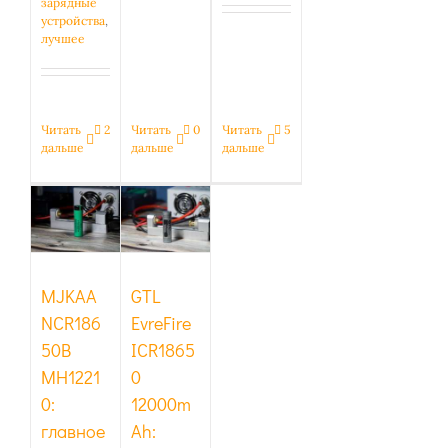
зарядные
устройства
,
лучшее
Читать
0
Читать
5
Читать
2
дальше
дальше
дальше
GTL
MJKAA
EvreFire
NCR18650B
ICR18650
MH12210:
12000mAh:
главное
чемпион
не
по
перепутать
вранью
MJKAA
GTL
NCR186
EvreFire
50B
ICR1865
MH1221
0
0:
12000m
главное
Ah: