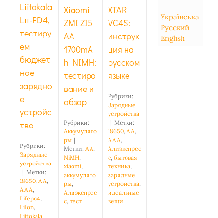
и обзор
Liitokala
XTAR
Xiaomi
Українська
Lii-PD4,
VC4S:
ZMI ZI5
Русский
тестиру
инструк
AA
English
ем
ция на
1700mA
бюджет
русском
h NIMH:
ное
языке
тестиро
зарядно
вание и
Рубрики:
е
обзор
Зарядные
устройс
устройства
|
Метки:
Рубрики:
тво
18650
,
AA
,
Аккумулято
AAA
,
ры
|
Рубрики:
Алиэкспрес
Метки:
AA
,
Зарядные
с
,
бытовая
NiMH
,
устройства
техника
,
xiaomi
,
|
Метки:
зарядные
аккумулято
18650
,
AA
,
устройства
,
ры
,
AAA
,
идеальные
Алиэкспрес
Lifepo4
,
вещи
с
,
тест
LiIon
,
Liitokala
,