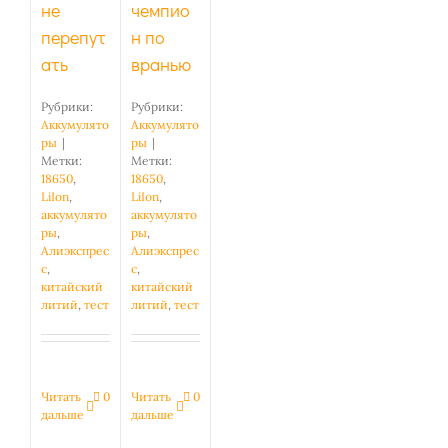
не
чемпио
перепут
н по
ать
вранью
Рубрики:
Рубрики:
Аккумулято
Аккумулято
ры
|
ры
|
Метки:
Метки:
18650
,
18650
,
LiIon
,
LiIon
,
аккумулято
аккумулято
ры
,
ры
,
Алиэкспрес
Алиэкспрес
с
,
с
,
китайский
китайский
литий
,
тест
литий
,
тест
Читать
0
Читать
0
дальше
дальше