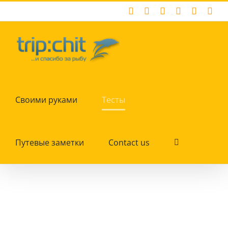
Skip
Facebook
X
Instagram
Pinterest
YouTub
Tum
to
content
Своими руками
Тесты
Путевые заметки
Contact us