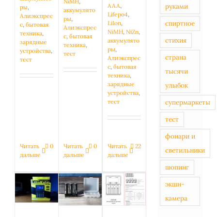
NiMH
,
руками
AAA
,
ры
,
аккумулято
Lifepo4
,
Алиэкспрес
ры
,
спиртное
LiIon
,
с
,
бытовая
Алиэкспрес
NiMH
,
NiZn
,
техника
,
с
,
бытовая
стихия
аккумулято
зарядные
техника
,
ры
,
устройства
,
тест
страна
Алиэкспрес
тест
с
,
бытовая
тысячи
техника
,
зарядные
улыбок
устройства
,
супермаркеты
тест
тест
фонари и
Читать
0
Читать
0
Читать
22
светильники
дальше
дальше
дальше
Xiaomi
Liitokala
XTAR
шопинг
ZMI ZI5
Lii-PD4,
VC4S:
AA
экшн-
тестируем
инструкция
1700mAh
бюджетное
на
камера
NIMH:
зарядное
русском
тестирование
устройство
языке