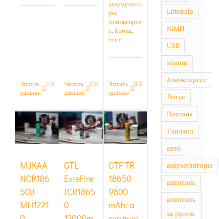
аккумулято
Liitokala
ры
,
Алиэкспрес
NiMH
с
,
Крона
,
тест
USB
xiaomi
Алиэкспресс
Читать
0
Читать
0
Читать
5
дальше
дальше
дальше
Лотус
GTL
MJKAA
GTF TR
EvreFire
NCR18650B
18650
Паттайя
ICR18650
MH12210:
9800
12000mAh:
Таиланд
главное
mAh: а
чемпион
не
сколько в
авто
по
перепутать
реальности?
вранью
MJKAA
GTL
GTF TR
аккумуляторы
NCR186
EvreFire
18650
алкоголь
50B
ICR1865
9800
алкоголь
MH1221
0
mAh: а
за рулем
0:
12000m
сколько