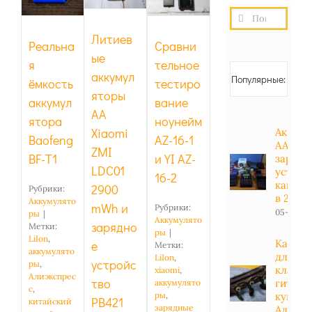
AZ-16-1 и
2900
Baofeng
Результат
YI AZ-16-
mWh и
BF-T1
поиска:
2
зарядное
Литиев
Реальна
Сравни
устройство
ые
я
тельное
PB421
аккумул
Популярные:
ёмкость
тестиро
яторы
аккумул
вание
AA
ятора
ноунейм
Xiaomi
Аккуму
Baofeng
AZ-16-1
АА, АА
ZMI
BF-T1
и YI AZ-
зарядн
LDC01
устрой
16-2
какие 
2900
Рубрики:
в 2023 
Аккумулято
mWh и
Рубрики:
05-01-20
ры
|
Аккумулято
зарядно
Метки:
ры
|
LiIon
,
Какие 
е
Метки:
аккумулято
для
LiIon
,
устройс
ры
,
класси
xiaomi
,
Алиэкспрес
тво
гитары
аккумулято
с
,
купить
ры
,
PB421
китайский
зарядные
Алиэкс