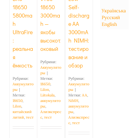
18650
18650
Self-
Українська
5800ma
3000ma
discharg
Русский
h
h —
e AA
English
UltraFire
якобы
3000mA
:
высокот
h NIMH:
реальна
оковый
тестиро
я
вание и
Рубрики:
ёмкость
обзор
Аккумулято
ры
|
Рубрики:
Метки:
Рубрики:
Аккумулято
18650
,
Аккумулято
ры
|
LiIon
,
ры
|
Метки:
Liitokala
,
Метки:
AA
,
18650
,
аккумулято
NiMH
,
LiIon
,
ры
,
аккумулято
китайский
Алиэкспрес
ры
,
литий
,
тест
с
,
тест
Алиэкспрес
с
,
тест