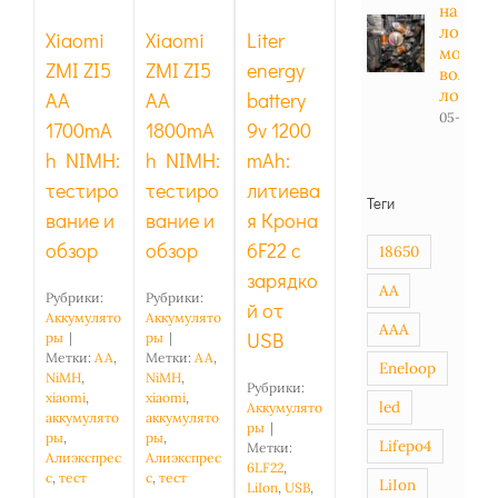
тестирование
тестирование
на
6F22 с
и обзор
и обзор
лодоч
Xiaomi
Xiaomi
Liter
зарядкой
мотор -
от USB
ZMI ZI5
ZMI ZI5
energy
вольт в
лодке
AA
AA
battery
05-01-20
1700mA
1800mA
9v 1200
h NIMH:
h NIMH:
mAh:
тестиро
тестиро
литиева
Теги
вание и
вание и
я Крона
обзор
обзор
6F22 с
18650
зарядко
AA
Рубрики:
Рубрики:
й от
Аккумулято
Аккумулято
AAA
USB
ры
|
ры
|
Метки:
AA
,
Метки:
AA
,
Eneloop
NiMH
,
NiMH
,
Рубрики:
xiaomi
,
xiaomi
,
led
Аккумулято
аккумулято
аккумулято
ры
|
ры
,
ры
,
Lifepo4
Метки:
Алиэкспрес
Алиэкспрес
6LF22
,
с
,
тест
с
,
тест
LiIon
LiIon
,
USB
,