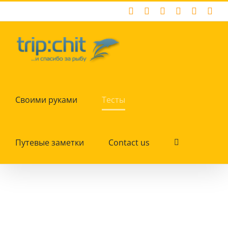
Skip
Facebook
X
Instagram
Pinterest
YouTub
Tum
to
content
Своими руками
Тесты
Путевые заметки
Contact us