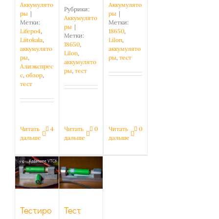
Аккумулято
Аккумулято
Рубрики:
ры
|
ры
|
Аккумулято
Метки:
Метки:
ры
|
Lifepo4
,
18650
,
Метки:
Liitokala
,
LiIon
,
18650
,
аккумулято
аккумулято
LiIon
,
ры
,
ры
,
тест
аккумулято
Алиэкспрес
ры
,
тест
с
,
обзор
,
тест
Читать
4
Читать
0
Читать
0
Тест
дальше
дальше
дальше
VariCore
VTC6 3.7V
Тестирование
3000
Kedanone
mAh:
VTC6
какие
токи
Тестиро
Тест
держит?