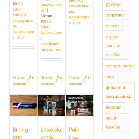
Lifepo4
,
руками
18650
,
Аккумулято
аккумулято
LiIon
,
ры
|
ры
,
спиртное
Varicore
,
Метки:
Алиэкспрес
аккумулято
18650
,
с
,
тест
стихия
ры
,
LiIon
,
Алиэкспрес
Алиэкспрес
страна
с
,
тест
с
,
китайский
тысячи
литий
,
тест
улыбок
супермаркеты
тест
Читать
0
Читать
0
Читать
0
Palo Low
дальше
дальше
дальше
Bilong
фонари и
Liitokala
Self-
BRC
светильники
VTC6
discharge
18650
18650
AA
5800mah
шопинг
3000mah
3000mAh
UltraFire:
— якобы
NIMH:
экшн-
реальная
высокотоковый
тестирование
ёмкость
камера
Bilong
Liitokala
Palo
и обзор
BRC
VTC6
Low