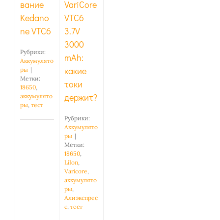
вание
VariCore
Kedano
VTC6
ne VTC6
3.7V
3000
Рубрики:
mAh:
Аккумулято
какие
ры
|
Метки:
токи
18650
,
держит?
аккумулято
ры
,
тест
Рубрики:
Аккумулято
ры
|
Метки:
18650
,
LiIon
,
Varicore
,
аккумулято
ры
,
Алиэкспрес
с
,
тест