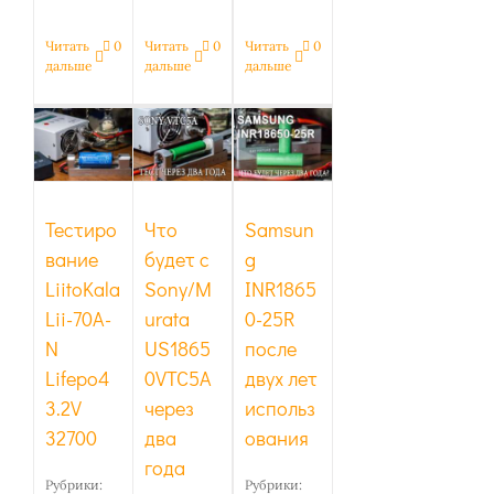
Читать
0
Читать
0
Читать
0
дальше
дальше
дальше
Тестирование
Что
Samsung
LiitoKala
будет с
INR18650-
Lii-70A-N
Sony/Murata
25R
Lifepo4
US18650VTC5A
после
3.2V
через
двух лет
32700
два года
использования
Тестиро
Что
Samsun
вание
будет с
g
LiitoKala
Sony/M
INR1865
Lii-70A-
urata
0-25R
N
US1865
после
Lifepo4
0VTC5A
двух лет
3.2V
через
использ
32700
два
ования
года
Рубрики:
Рубрики: