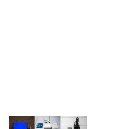
Литиевые
аккумуляторы
AA
Сравнительное
Xiaomi
Реальная
тестирование
ZMI
ёмкость
ноунейм
LDC01
аккумулятора