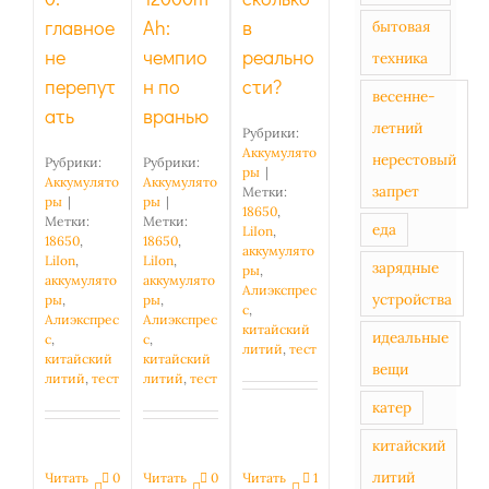
главное
Ah:
в
бытовая
не
чемпио
реально
техника
перепут
н по
сти?
весенне-
ать
вранью
летний
Рубрики:
Аккумулято
нерестовый
Рубрики:
Рубрики:
ры
|
Аккумулято
Аккумулято
запрет
Метки:
ры
|
ры
|
18650
,
Метки:
Метки:
еда
LiIon
,
18650
,
18650
,
аккумулято
LiIon
,
LiIon
,
зарядные
ры
,
аккумулято
аккумулято
Алиэкспрес
устройства
ры
,
ры
,
с
,
Алиэкспрес
Алиэкспрес
китайский
идеальные
с
,
с
,
литий
,
тест
китайский
китайский
вещи
литий
,
тест
литий
,
тест
катер
китайский
литий
Читать
1
Читать
0
Читать
0