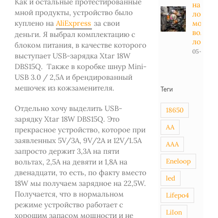
Как и остальные протестированные
на
мной продукты, устройство было
лодоч
мотор -
куплено на
AliExpress
за свои
вольт в
деньги. Я выбрал комплектацию с
лодке
блоком питания, в качестве которого
05-01-20
выступает USB-зарядка Xtar 18W
DBS15Q. Также в коробке шнур Mini-
USB 3.0 / 2,5А и брендированный
мешочек из кожзаменителя.
Теги
Отдельно хочу выделить USB-
18650
зарядку Xtar 18W DBS15Q. Это
AA
прекрасное устройство, которое при
заявленных 5V/3A, 9V/2A и 12V/1.5A
AAA
запросто держит 3,3А на пяти
Eneloop
вольтах, 2,5А на девяти и 1,8А на
двенадцати, то есть, по факту вместо
led
18W мы получаем зарядное на 22,5W.
Получается, что в нормальном
Lifepo4
режиме устройство работает с
LiIon
хорошим запасом мощности и не