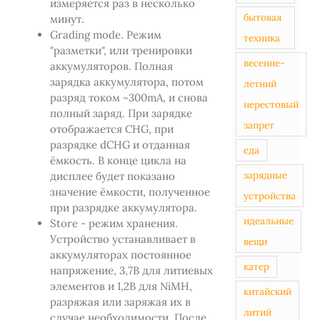
измеряется раз в несколько
бытовая
минут.
Grading mode. Режим
техника
"разметки", или тренировки
весенне-
аккумуляторов. Полная
зарядка аккумулятора, потом
летний
разряд током ~300mA, и снова
нерестовый
полный заряд. При зарядке
запрет
отображается CHG, при
разрядке dCHG и отданная
еда
ёмкость. В конце цикла на
зарядные
дисплее будет показано
значение ёмкости, полученное
устройства
при разрядке аккумулятора.
идеальные
Store - режим хранения.
Устройство устанавливает в
вещи
аккумуляторах постоянное
катер
напряжение, 3,7В для литиевых
элементов и 1,2В для NiMH,
китайский
разряжая или заряжая их в
литий
случае необходимости. После