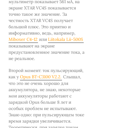
мультиметр показывает 561 мА, на
экране XTAR VC4S показывается
точно такое же значение. За
честность XTAR VC4S получает
большой плюс. Это приятно и
информативно, ведь, например,
Miboxer C4-12
или
Liitokala Lii-500S
показывают на экране
предустановленное значение тока, а
не реальное.
Второй момент: ток пульсирующий,
как у
Opus BT-C3100 V2.2.
Слышал,
что это не очень хорошо для
аккумулятора, не знаю, некоторые
мои аккумуляторы работают с
зарядкой Opus больше 8 лет и
особых проблем не испытывают.
Знаю одно: при пульсирующем токе
время зарядки увеличивается.
Теоретически, при зарядке током