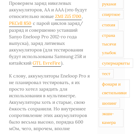
Проверяем заряд никелевых
руками
аккумуляторов, АА и ААА (это будут
спиртное
относительно новые
ZMI Zi5 1700
,
PKCell 850
с парой циклов заряд/
стихия
разряд и совершенно уставший
страна
Sanyo Eneloop Pro 2012-го года
выпуска), заряд литиевых
тысячи
аккумуляторов (для тестирования
улыбок
будут использованы Samsung 25R и
китайский
GTL EvreFire
).
супермаркеты
тест
К слову, аккумуляторы Eneloop Pro я
не планировал тестировать, я их
фонари и
просто хотел зарядить для
светильники
использования в мультиметре.
Аккумуляторы хоть и старые, свою
шопинг
ёмкость сохранили. Но внутреннее
экшн-
сопротивление этих аккумуляторов
было весьма высоко, порядка 600
камера
мОм, чего, впрочем, вполне