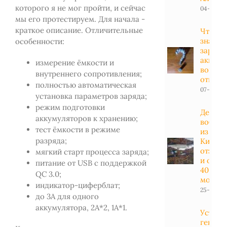
которого я не мог пройти, и сейчас
04-01-20
мы его протестируем. Для начала -
краткое описание. Отличительные
Что ну
знать 
особенности:
заряд
аккуму
измерение ёмкости и
вопрос
внутреннего сопротивления;
ответы
полностью автоматическая
07-04-20
установка параметров заряда;
режим подготовки
Дешев
аккумуляторов к хранению;
вобле
тест ёмкости в режиме
из
разряда;
Китая:
отзывы
мягкий старт процесса заряда;
и обзо
питание от USB с поддержкой
40
QC 3.0;
модел
индикатор-циферблат;
25-11-201
до 3А для одного
аккумулятора, 2А*2, 1А*1.
Устано
генера