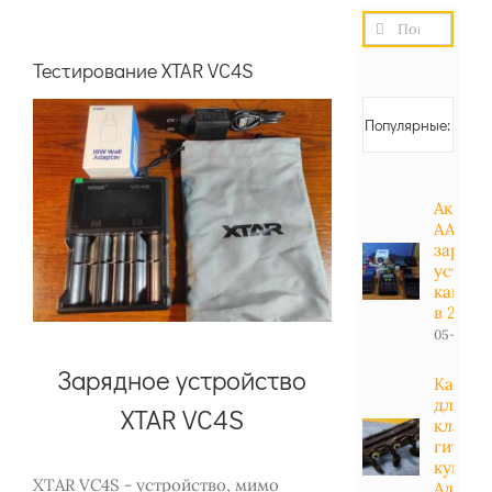
Результат
поиска:
Тестирование XTAR VC4S
Популярные:
Аккуму
АА, АА
зарядн
устрой
какие 
в 2023 
05-01-20
Зарядное устройство
Какие 
для
XTAR VC4S
класси
гитары
купить
XTAR VC4S - устройство, мимо
Алиэкс