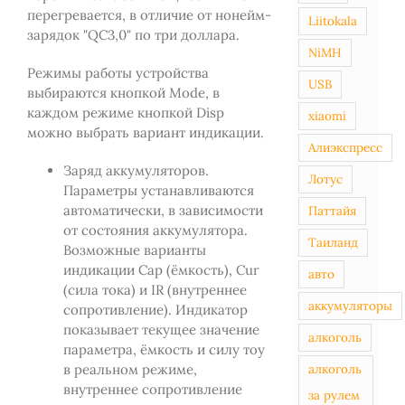
перегревается, в отличие от нонейм-
Liitokala
зарядок "QC3,0" по три доллара.
NiMH
Режимы работы устройства
USB
выбираются кнопкой Mode, в
каждом режиме кнопкой Disp
xiaomi
можно выбрать вариант индикации.
Алиэкспресс
Заряд аккумуляторов.
Лотус
Параметры устанавливаются
автоматически, в зависимости
Паттайя
от состояния аккумулятора.
Таиланд
Возможные варианты
индикации Cap (ёмкость), Cur
авто
(сила тока) и IR (внутреннее
аккумуляторы
сопротивление). Индикатор
показывает текущее значение
алкоголь
параметра, ёмкость и силу тоу
в реальном режиме,
алкоголь
внутреннее сопротивление
за рулем