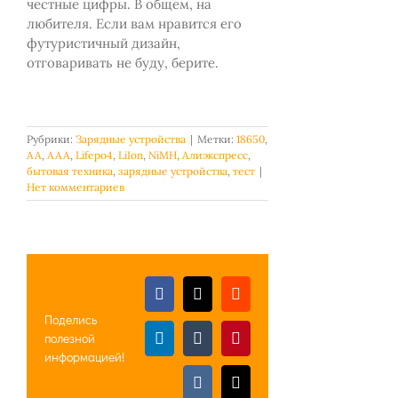
честные цифры. В общем, на
любителя. Если вам нравится его
футуристичный дизайн,
отговаривать не буду, берите.
Рубрики:
Зарядные устройства
|
Метки:
18650
,
AA
,
AAA
,
Lifepo4
,
LiIon
,
NiMH
,
Алиэкспресс
,
бытовая техника
,
зарядные устройства
,
тест
|
Нет комментариев
Facebook
X
Reddit
Поделись
полезной
LinkedIn
Tumblr
Pinterest
информацией!
Vk
Email