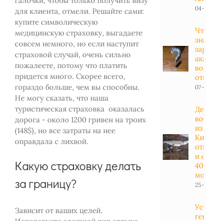
галочки, чтобы только получить визу
04-01-20
для клиента, отмели. Решайте сами:
купите символическую
Что ну
медицинскую страховку, выгадаете
знать 
совсем немного, но если наступит
заряд
страховой случай, очень сильно
аккуму
пожалеете, потому что платить
вопрос
придется много. Скорее всего,
ответы
гораздо больше, чем вы способны.
07-04-20
Не могу сказать, что наша
туристическая страховка оказалась
Дешев
вобле
дорога - около 1200 гривен на троих
из
(148$), но все затраты на нее
Китая:
оправдала с лихвой.
отзывы
и обзо
Какую страховку делать
40
модел
за границу?
25-11-201
Устано
Зависит от ваших целей.
генера