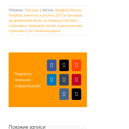
Рубрики:
Таиланд
|
Метки:
Bangkok Pattaya
Hospital
,
алкоголь за рулем
,
ДТП в Таиланде
,
медицинский полис за границу
,
Паттайя
,
страховка
,
страховой случай
,
туристическая
страховка
|
Нет комментариев
Facebook
X
Reddit
Поделись
полезной
LinkedIn
Tumblr
Pinterest
информацией!
Vk
Email
Похожие записи