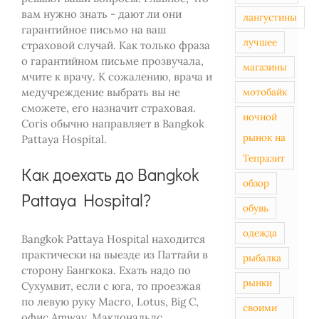
вам нужно знать - дают ли они
лангустины
гарантийное письмо на ваш
лучшее
страховой случай. Как только фраза
о гарантийном письме прозвучала,
магазины
мчите к врачу. К сожалению, врача и
медучреждение выбрать вы не
мотобайк
сможете, его назначит страховая.
ночной
Coris обычно направляет в Bangkok
рынок на
Pattaya Hospital.
Тепразит
Как доехать до Bangkok
обзор
Pattaya Hospital?
обувь
одежда
Bangkok Pattaya Hospital находится
практически на выезде из Паттайи в
рыбалка
сторону Бангкока. Ехать надо по
рынки
Сухумвит, если с юга, то проезжая
по левую руку Macro, Lotus, Big C,
своими
офис Amway, Макдональдс,