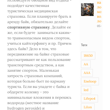
Исповедуете овощной вид отдыха -
на
подойдет качественная
лодоч
туристическая медицинская
мотор -
вольт в
страховка. Если планируете брать в
лодке
аренду байк, обязательно делайте
05-01-20
спортивную страховку
. Делайте ее
же, если будете заниматься каким-
то травмоопасным видом спортом,
учиться кайтсерфингу и пр. Причем
Теги
здесь байк? Дело в том, что
передвижение на байке страховые
18650
рассматривают не как пользование
AA
транспортным средством, а как
занятие спортом. Маленькая
AAA
хитрость страховых компаний,
которая больно бьет по карману
Eneloop
туриста. Если вы упадете с байка и
led
обдерете коленку - это
минимальные вложения в перекись
Lifepo4
водорода (местное название
LiIon
hydrogen peroxide) и