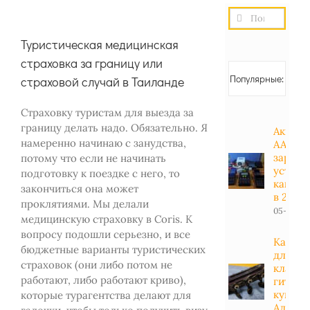
Результат
поиска:
Туристическая медицинская
страховка за границу или
Популярные:
страховой случай в Таиланде
Страховку туристам для выезда за
границу делать надо. Обязательно. Я
Аккуму
намеренно начинаю с занудства,
АА, АА
зарядн
потому что если не начинать
устрой
подготовку к поездке с него, то
какие 
закончиться она может
в 2023 
проклятиями. Мы делали
05-01-20
медицинскую страховку в Coris. К
вопросу подошли серьезно, и все
Какие 
бюджетные варианты туристических
для
страховок (они либо потом не
класси
работают, либо работают криво),
гитары
купить
которые турагентства делают для
Алиэкс