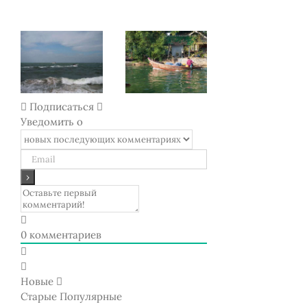
Сервис и
Развлечения
Климат и
деловая
в Паттайе
погода в
жизнь в
(чем заняться
Таиланде
Таиланде
в Паттайе)
Подписаться
Уведомить о
0
комментариев
Новые
Старые
Популярные