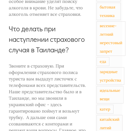
особое внимание уделят поиску
бытовая
алкоголя в крови. Не забудьте, что
алкоголь отменяет все страховки.
техника
весенне-
Что делать при
летний
наступлении страхового
нерестовый
случая в Таиланде?
запрет
еда
Звоните в страховую. При
зарядные
оформлении страхового полиса
туриста вам выдадут листочек с
устройства
телефонами всех представительств.
идеальные
Наше представительство было и в
Таиланде, но мы звонили в
вещи
украинский офис - здесь
катер
гарантировано поймут и возьмут
трубку. А дальше они сами
китайский
созваниваются с конторами и
литий
решают ваши вопросы. Главное, что