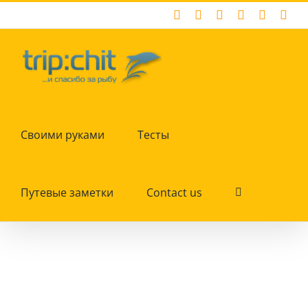
Skip
Facebook
X
Instagram
Pinterest
YouTub
Tum
to
content
Своими руками
Тесты
Путевые заметки
Contact us