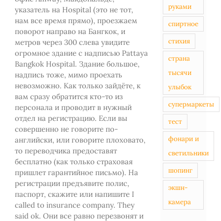
руками
указатель на Hospital (это не тот,
нам все время прямо), проезжаем
спиртное
поворот направо на Бангкок, и
стихия
метров через 300 слева увидите
огромное здание с надписью Pattaya
страна
Bangkok Hospital. Здание большое,
тысячи
надпись тоже, мимо проехать
невозможно. Как только зайдёте, к
улыбок
вам сразу обратится кто-то из
супермаркеты
персонала и проводит в нужный
отдел на регистрацию. Если вы
тест
совершенно не говорите по-
фонари и
английски, или говорите плоховато,
то переводчика предоставят
светильники
бесплатно (как только страховая
шопинг
пришлет гарантийное письмо). На
регистрации предъявите полис,
экшн-
паспорт, скажите или напишите I
камера
called to insurance company. They
said ok. Они все равно перезвонят и