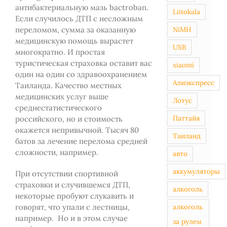
антибактериальную мазь bactroban.
Liitokala
Если случилось ДТП с несложным
NiMH
переломом, сумма за оказанную
медицинскую помощь вырастет
USB
многократно. И простая
туристическая страховка оставит вас
xiaomi
один на один со здравоохранением
Алиэкспресс
Таиланда. Качество местных
медицинских услуг выше
Лотус
среднестатистического
Паттайя
российского, но и стоимость
окажется непривычной. Тысяч 80
Таиланд
батов за лечение перелома средней
сложности, например.
авто
аккумуляторы
При отсутствии спортивной
страховки и случившемся ДТП,
алкоголь
некоторые пробуют слукавить и
алкоголь
говорят, что упали с лестницы,
например. Но и в этом случае
за рулем