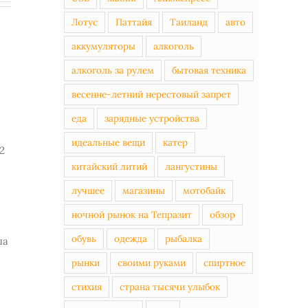
Лотус
Паттайя
Таиланд
авто
аккумуляторы
алкоголь
алкоголь за рулем
бытовая техника
весенне-летний нерестовый запрет
еда
зарядные устройства
идеальные вещи
катер
2
китайский литий
лангустины
лучшее
магазины
мотобайк
ночной рынок на Тепразит
обзор
обувь
одежда
рыбалка
ла
рынки
своими руками
спиртное
стихия
страна тысячи улыбок