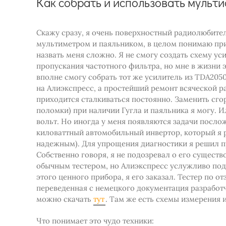
Как собрать и использовать мульт
Скажу сразу, я очень поверхностный радиолюбител
мультиметром и паяльником, в целом понимаю пр
назвать меня сложно. Я не смогу создать схему ус
пропускания частотного фильтра, но мне в жизни э
вполне смогу собрать тот же усилитель из TDA205
на Алиэкспресс, а простейший ремонт всяческой ра
приходится сталкиваться постоянно. Заменить сго
поломки) при наличии Гугла и паяльника я могу. 
вольт. Но иногда у меня появляются задачи посло
киловаттный автомобильный инвертор, который я р
надежным). Для упрощения диагностики я решил п
Собственно говоря, я не подозревал о его существ
обычным тестером, но Алиэкспресс услужливо под
этого ценного прибора, я его заказал. Тестер по 
переведенная с немецкого документация разработч
можно скачать
тут
. Там же есть схемы измерения 
Что понимает это чудо техники: