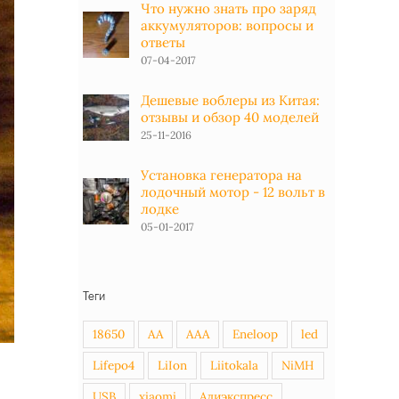
Что нужно знать про заряд
аккумуляторов: вопросы и
ответы
07-04-2017
Дешевые воблеры из Китая:
отзывы и обзор 40 моделей
25-11-2016
Установка генератора на
лодочный мотор - 12 вольт в
лодке
05-01-2017
Теги
18650
AA
AAA
Eneloop
led
Lifepo4
LiIon
Liitokala
NiMH
USB
xiaomi
Алиэкспресс