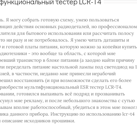
ифункциональный тестер LCR-T4
ь. Я могу собрать готовую схему, умею пользоваться
инцип действия основных радиодеталей, но профессионалом
илителя для бытового использования или рассчитать полосу
то ни разу и не потребовалось. Я умею читать даташиты и
0 и готовой платы питания, которую можно за копейки купить
диотехники - это вообще та область, с которой мне
ревший транзистор в блоке питания (а заодно найти причину
Или переделать питание настольной лампы под светодиод на 1
жней, в частности, недавно мне принесли нерабочий
ешил восстановить (и при возможности сделать его более
риобрести мультифункциональный ESR тестер LCR-T4.
овании, готовился выпаивать всё подряд и прозванивать
сунул мне рекламу, и после небольшого знакомства с сутью
отзывам вполне работоспособный, убедиться в этом мне помог
ика данного прибора. Инструкцию по использованию lcr-t4
и описание исходников прошивки.