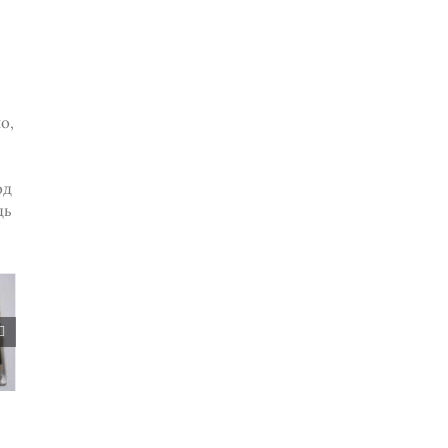
о,
од
дь