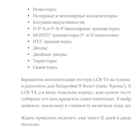
Резисторы;
Полярные и неполярные конденсаторы;
Катушки индуктивности;
N-P-N и P-N-P биполярные транзисторы;
MOSFET транзисторы P- и N-канальные;
JFET транзисторы;
Диоды;
Двойные диоды;
Тиристоры;
Симисторы.
Вариантов комплектации тестера LCR-T4 на Алиэксп
и разъемом для батарейки 9 Вольт (типа "Крона"). 
LCR-T4, а к нему отдельно корпус, или купите тес
собирать его вам придется самостоятельно. Я выб
дешевле, поскольку в стоимость включена одна дост
Ждать пришлось недолго, уже через 15 дней в двер
посылке.