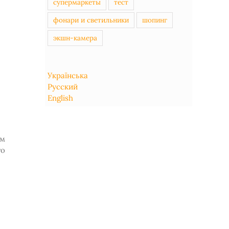
супермаркеты
тест
фонари и светильники
шопинг
экшн-камера
Українська
Русский
English
ом
то