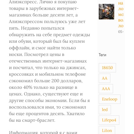
Алиэкспресс. Лично я покупаю
на
товары в зарубежных интернет-
лодоч
мотор -
магазинах больше десяти лет, а
вольт в
Алиэкспрессом пользуюсь уже лет
лодке
пять. Недавно попытался
05-01-20
обнаружить на себе предмет одежды
или обуви, который был бы куплен
оффлайн, и смог найти только
носки. Посмотрел цены в
Теги
отечественных интернет-магазинах
и посчитал, что только на джинсах,
18650
кроссовках и мобильном телефоне
AA
сэкономил больше 200 долларов,
около 40% только на разнице в
AAA
ценах. Однако, существуют еще и
Eneloop
другие способы экономии. Если бы я
воспользовался ими, то сэкономил
led
бы еще процентов десять. Хватило
бы на смарт-браслет.
Lifepo4
LiIon
Информация, которой я с вами