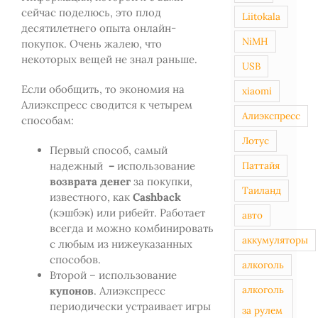
сейчас поделюсь, это плод
Liitokala
десятилетнего опыта онлайн-
NiMH
покупок. Очень жалею, что
некоторых вещей не знал раньше.
USB
Если обобщить, то экономия на
xiaomi
Алиэкспресс сводится к четырем
Алиэкспресс
способам:
Лотус
Первый способ, самый
надежный
–
использование
Паттайя
возврата денег
за покупки,
Таиланд
известного, как
Cashback
(кэшбэк) или рибейт. Работает
авто
всегда и можно комбинировать
аккумуляторы
с любым из нижеуказанных
способов.
алкоголь
Второй – использование
алкоголь
купонов
. Алиэкспресс
периодически устраивает игры
за рулем