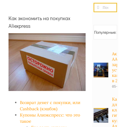
Результат
поиска:
Как экономить на покупках
Aliexpress
Популярные:
Аккуму
АА, АА
зарядн
устрой
какие 
в 2023 
05-01-20
Какие 
Возврат денег с покупки, или
для
Cashback (кэшбэк)
класси
Купоны Алиэкспресс: что это
гитары
купить
такое
Алиэкс