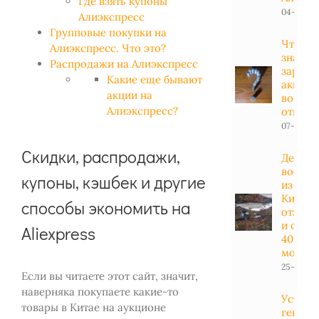
Где взять купоны
04-01-20
Алиэкспресс
Групповые покупки на
Что ну
Алиэкспресс. Что это?
знать 
Распродажи на Алиэкспресс
заряд
Какие еще бывают
аккуму
акции на
вопрос
Алиэкспресс?
ответы
07-04-20
Скидки, распродажи,
Дешев
вобле
купоны, кэшбек и другие
из
Китая:
способы экономить на
отзывы
и обзо
Aliexpress
40
модел
25-11-201
Если вы читаете этот сайт, значит,
наверняка покупаете какие-то
Устано
товары в Китае на аукционе
генера