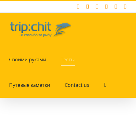
Skip
Facebook
X
Instagram
Pinterest
YouTub
Tum
to
content
Своими руками
Тесты
Путевые заметки
Contact us