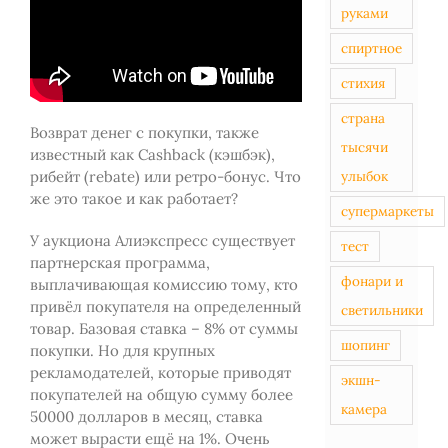
руками
спиртное
стихия
страна
Возврат денег с покупки, также
тысячи
известный как Cashback (кэшбэк),
рибейт (rebate) или ретро-бонус. Что
улыбок
же это такое и как работает?
супермаркеты
У аукциона Алиэкспресс существует
тест
партнерская программа,
фонари и
выплачивающая комиссию тому, кто
привёл покупателя на определенный
светильники
товар. Базовая ставка – 8% от суммы
шопинг
покупки. Но для крупных
рекламодателей, которые приводят
экшн-
покупателей на общую сумму более
камера
50000 долларов в месяц, ставка
может вырасти ещё на 1%. Очень