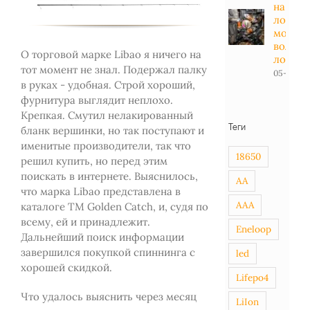
на
лодоч
мотор -
вольт в
О торговой марке Libao я ничего на
лодке
тот момент не знал. Подержал палку
05-01-20
в руках - удобная. Строй хороший,
фурнитура выглядит неплохо.
Крепкая. Смутил нелакированный
Теги
бланк вершинки, но так поступают и
именитые производители, так что
18650
решил купить, но перед этим
поискать в интернете. Выяснилось,
AA
что марка Libao представлена в
AAA
каталоге ТМ Golden Catch, и, судя по
всему, ей и принадлежит.
Eneloop
Дальнейший поиск информации
завершился покупкой спиннинга с
led
хорошей скидкой.
Lifepo4
Что удалось выяснить через месяц
LiIon