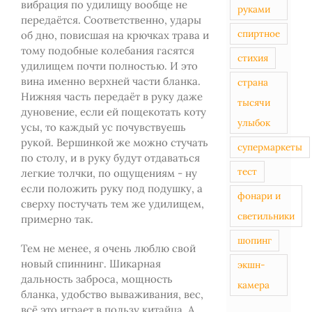
вибрация по удилищу вообще не
руками
передаётся. Соответственно, удары
спиртное
об дно, повисшая на крючках трава и
тому подобные колебания гасятся
стихия
удилищем почти полностью. И это
вина именно верхней части бланка.
страна
Нижняя часть передаёт в руку даже
тысячи
дуновение, если ей пощекотать коту
улыбок
усы, то каждый ус почувствуешь
рукой. Вершинкой же можно стучать
супермаркеты
по столу, и в руку будут отдаваться
тест
легкие толчки, по ощущениям - ну
если положить руку под подушку, а
фонари и
сверху постучать тем же удилищем,
светильники
примерно так.
шопинг
Тем не менее, я очень люблю свой
новый спиннинг. Шикарная
экшн-
дальность заброса, мощность
камера
бланка, удобство вываживания, вес,
всё это играет в пользу китайца. А