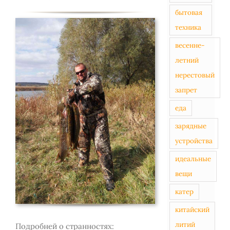
бытовая
техника
весенне-
летний
нерестовый
запрет
еда
зарядные
устройства
идеальные
вещи
катер
китайский
литий
Подробней о странностях: