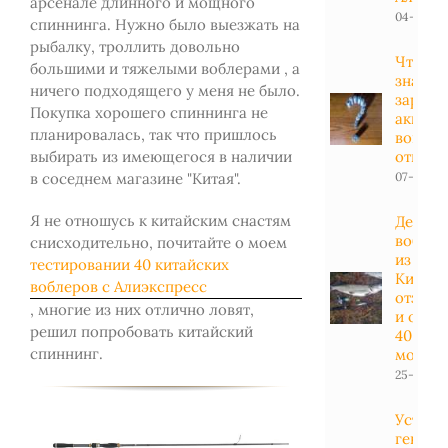
арсенале длинного и мощного
04-01-20
спиннинга. Нужно было выезжать на
рыбалку, троллить довольно
Что ну
большими и тяжелыми воблерами , а
знать 
ничего подходящего у меня не было.
заряд
Покупка хорошего спиннинга не
аккуму
планировалась, так что пришлось
вопрос
выбирать из имеющегося в наличии
ответы
в соседнем магазине "Китая".
07-04-20
Я не отношусь к китайским снастям
Дешев
вобле
снисходительно, почитайте о моем
из
тестировании 40 китайских
Китая:
воблеров с Алиэкспресс
отзывы
, многие из них отлично ловят,
и обзо
решил попробовать китайский
40
спиннинг.
модел
25-11-201
Устано
генера