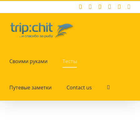
Skip
Facebook
X
Instagram
Pinterest
YouTub
Tum
to
content
Своими руками
Тесты
Путевые заметки
Contact us