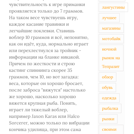
чувствительность к игре приманки
лангустины
проявляется только до 7 граммов.
На таком весе чувствуешь игру,
лучшее
каждое касание травинки и
магазины
легчайшие поклевки. Ставишь
воблер 10 граммов и всё, непонятно,
мотобайк
как он идёт, куда, нормально играет
ночной
или перехлестнулся за тройник -
информации на бланке никакой.
рынок на
Причем по жесткости и строю
Тепразит
кастинг спиннинга скорее 35
граммов, чем 10, но вот загадка:
обзор
веса, которые он хорошо бросает,
обувь
после заброса "вяжутся" настолько
же хорошо, насколько хорошо
одежда
вяжется крупная рыба. Понять,
рыбалка
играет ли тяжелый воблер,
например Jaxon Karas или Halco
рынки
Sorcerer, можно только по вибрации
кончика удилища, при этом сама
своими