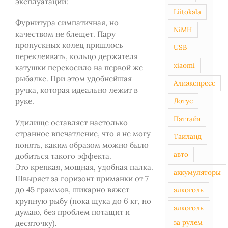
эксплуатации:
Liitokala
Фурнитура симпатичная, но
NiMH
качеством не блещет. Пару
пропускных колец пришлось
USB
переклеивать, кольцо держателя
xiaomi
катушки перекосило на первой же
рыбалке. При этом удобнейшая
Алиэкспресс
ручка, которая идеально лежит в
руке.
Лотус
Паттайя
Удилище оставляет настолько
странное впечатление, что я не могу
Таиланд
понять, каким образом можно было
авто
добиться такого эффекта.
Это крепкая, мощная, удобная палка.
аккумуляторы
Швыряет за горизонт приманки от 7
до 45 граммов, шикарно вяжет
алкоголь
крупную рыбу (пока щука до 6 кг, но
алкоголь
думаю, без проблем потащит и
за рулем
десяточку).