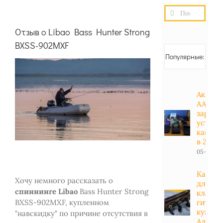
Результат
поиска:
Отзыв о Libao Bass Hunter Strong
BXSS-902MXF
Популярные:
Аккуму
АА, АА
зарядн
устрой
какие 
в 2023 
05-01-20
Какие 
Хочу немного рассказать о
для
спиннинге Libao
Bass Hunter Strong
класси
BXSS-902MXF, купленном
гитары
купить
"навскидку" по причине отсутствия в
Алиэкс