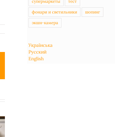
супермаркеты
тест
фонари и светильники
шопинг
экшн-камера
Українська
Русский
English
ail
RYOBI SMAP
Ножницы
Теплая
PRO - лучшая
Xiaomi Deli и
зимняя
спиннинговая
Huohou:
балаклава,