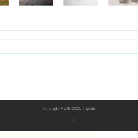
а,
рыбацкая
таблица
Алиэкспресс
ик
одежда
совместимых
обзор и тест
Copyright ♥ 2011-2023, Tripchit
Facebook
X
Instagram
Pinterest
YouTube
Tumblr