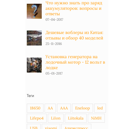
Что нужно знать про заряд
аккумуляторов: вопросы и
ответы
07-04-2017
Дешевые воблеры из Китая:
отзывы и обзор 40 моделей
25-11-2016
Установка генератора на
лодочный мотор - 12 вольт в
лодке
05-01-2017
Теги
18650
AA
AAA
Eneloop
led
Lifepo4
LiIon
Liitokala
NiMH
USB
xiaomi
Алиэкспресс