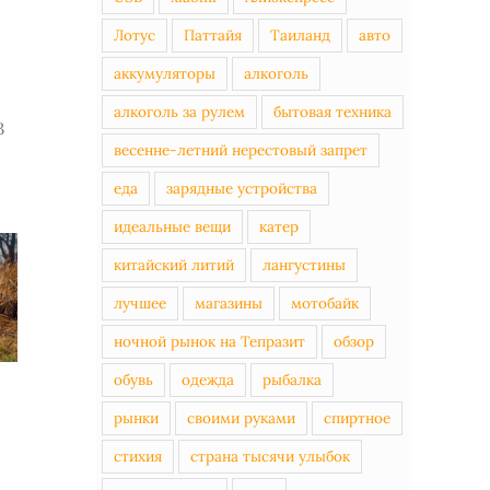
Лотус
Паттайя
Таиланд
авто
аккумуляторы
алкоголь
алкоголь за рулем
бытовая техника
3
весенне-летний нерестовый запрет
еда
зарядные устройства
идеальные вещи
катер
китайский литий
лангустины
лучшее
магазины
мотобайк
ночной рынок на Тепразит
обзор
обувь
одежда
рыбалка
рынки
своими руками
спиртное
стихия
страна тысячи улыбок