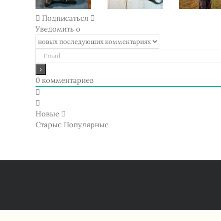
катушка из
обзор 4
бафф, маск
Китая
разных
подшлемн
Подписаться
Уведомить о
0
комментариев
Новые
Старые
Популярные