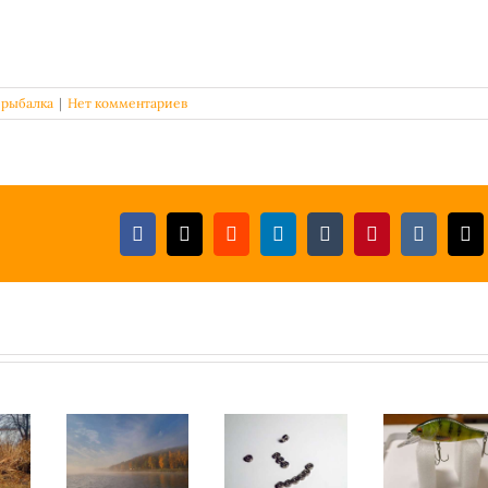
,
рыбалка
|
Нет комментариев
Facebook
X
Reddit
LinkedIn
Tumblr
Pinterest
Vk
Em
Какой
Каталог
Фирменные
должна быть
подшипников
китайские
,
зимняя
Daiwa,
воблеры с