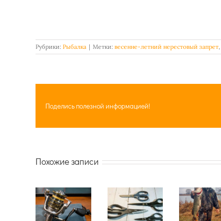
Рубрики:
Рыбалка
|
Метки:
весенне-летний нерестовый запрет
Поделись полезной информацией!
Похожие записи
RYOBI SMAP
Ножницы
Теплая
PRO - лучшая
Xiaomi Deli и
зимняя
спиннинговая
Huohou:
балаклава