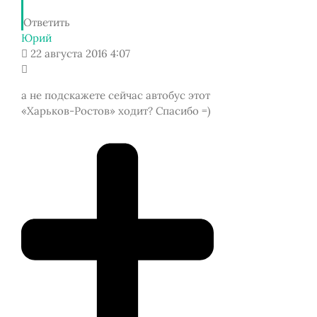
Ответить
Юрий
22 августа 2016 4:07
а не подскажете сейчас автобус этот
«Харьков-Ростов» ходит? Спасибо =)