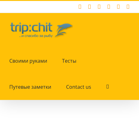
Skip
Facebook
X
Instagram
Pinterest
YouTub
Tum
to
content
Своими руками
Тесты
Путевые заметки
Contact us