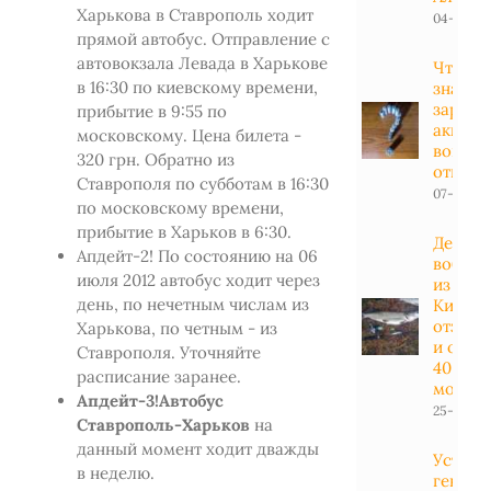
Харькова в Ставрополь ходит
04-01-20
прямой автобус. Отправление с
автовокзала Левада в Харькове
Что ну
в 16:30 по киевскому времени,
знать 
заряд
прибытие в 9:55 по
аккуму
московскому. Цена билета -
вопрос
320 грн. Обратно из
ответы
Ставрополя по субботам в 16:30
07-04-20
по московскому времени,
прибытие в Харьков в 6:30.
Дешев
Апдейт-2! По состоянию на 06
вобле
июля 2012 автобус ходит через
из
день, по нечетным числам из
Китая:
отзывы
Харькова, по четным - из
и обзо
Ставрополя. Уточняйте
40
расписание заранее.
модел
Апдейт-3!
Автобус
25-11-201
Ставрополь-Харьков
на
данный момент ходит дважды
Устано
в неделю.
генера