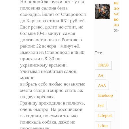
Но полной загрузки нет - у нас
на
половина салона была
лодоч
мотор -
свободна. Билет от Ставрополя
вольт в
до Харькова стоил 1074 рублей.
лодке
Едет резво, долго не стоит, не
05-01-20
больше 10-15 минут, самая
долгая остановка в Ростове в
районе 22 вечера - минут 40.
Выехали из Ставрополя в 16.30,
Теги
приехали в 8. 30 по
украинскому времени.
18650
Учитывая незабитый салон,
AA
можно
выбрать себе любые незанятые
AAA
места сзади и мирно спать аж
Eneloop
на двух креслах.
Границу проходили в полночь,
led
очень быстро. На российской
выходили, но сумки только
Lifepo4
понюхала собака, даже не
LiIon
просвечивали.