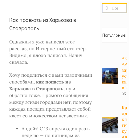
Результат
поиска:
Как проехать из Харькова в
Ставрополь
Популярные:
Однажды я уже написал этот
рассказ, но Интернетный его стёр.
Видимо, я плохо написал. Начну
Аккуму
сначала.
АА, АА
зарядн
Хочу поделиться с вами различными
устрой
способами,
как попасть из
какие 
в 2023 
Харькова в Ставрополь
, ну и
05-01-20
обратно тоже. Прямого сообщения
между этими городами нет, поэтому
Какие 
каждая поездка представляет собой
для
квест со множеством неизвестных.
класси
гитары
Апдейт! С 13 апреля один раз в
купить
неделю — по пятницам из
Алиэкс