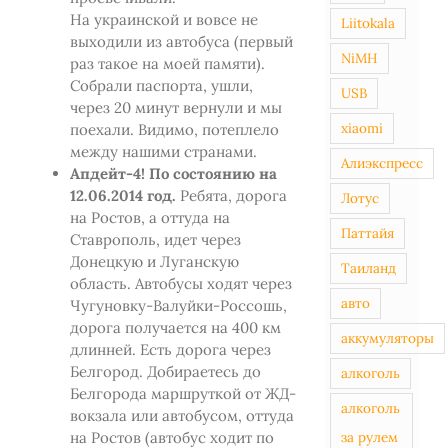
На украинской и вовсе не
Liitokala
выходили из автобуса (первый
NiMH
раз такое на моей памяти).
Собрали паспорта, ушли,
USB
через 20 минут вернули и мы
xiaomi
поехали. Видимо, потеплело
между нашими странами.
Алиэкспресс
Апдейт-4! По состоянию на
12.06.2014 год.
Ребята, дорога
Лотус
на Ростов, а оттуда на
Паттайя
Ставрополь, идет через
Донецкую и Луганскую
Таиланд
область. Автобусы ходят через
авто
Чугуновку-Валуйки-Россошь,
дорога получается на 400 км
аккумуляторы
длинней. Есть дорога через
Белгород. Добираетесь до
алкоголь
Белгорода маршруткой от ЖД-
алкоголь
вокзала или автобусом, оттуда
на Ростов (автобус ходит по
за рулем