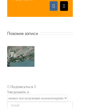
Vk
Email
Похожие записи
Покупка
Рыбалка на
Ялтинский
вина
Новотроицком
зоопарк
в
водохранилище.
зимой
Массандре
Горячка.
Подписаться
Уведомить о