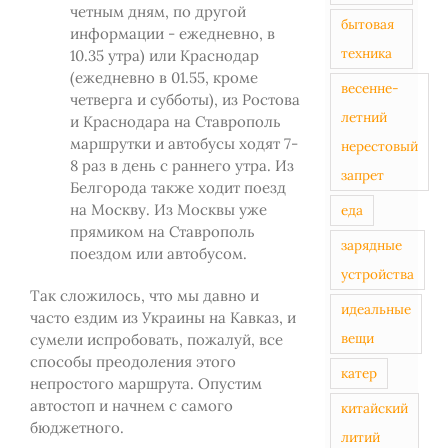
четным дням, по другой
бытовая
информации - ежедневно, в
техника
10.35 утра) или Краснодар
(ежедневно в 01.55, кроме
весенне-
четверга и субботы), из Ростова
летний
и Краснодара на Ставрополь
маршрутки и автобусы ходят 7-
нерестовый
8 раз в день с раннего утра. Из
запрет
Белгорода также ходит поезд
на Москву. Из Москвы уже
еда
прямиком на Ставрополь
зарядные
поездом или автобусом.
устройства
Так сложилось, что мы давно и
идеальные
часто ездим из Украины на Кавказ, и
вещи
сумели испробовать, пожалуй, все
способы преодоления этого
катер
непростого маршрута. Опустим
автостоп и начнем с самого
китайский
бюджетного.
литий