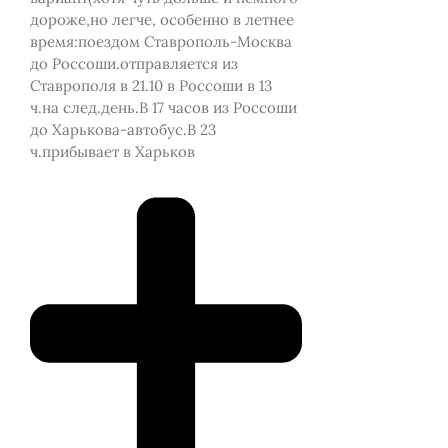
дороже,но легче, особенно в летнее
время:поездом Ставрополь-Москва
до Россоши.отправляется из
Ставрополя в 21.10 в Россоши в 13
ч.на след.день.В 17 часов из Россоши
до Харькова-автобус.В 23
ч.прибывает в Харьков