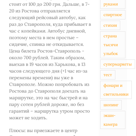
руками
стоит от 100 до 200 грн. Дальше, в 7-
20 из Ростова отправляется
спиртное
следующий рейсовый автобус, как
раз до Ставрополя, куда прибывает в
стихия
час с копейками. Автобус дневной,
страна
поэтому места в нем простые –
сидячие, спинка не откидывается.
тысячи
Цена билета Ростов-Ставрополь -
улыбок
около 700 рублей. Таким образом,
супермаркеты
выехав в 19 часов из Харькова, в 13
часов следующего дня (+1 час из-за
тест
перемены времени) вы уже в
Ставрополе. Можно попробовать из
фонари и
Ростова до Ставрополя доехать на
светильники
маршрутке, это на час быстрей и на
пару сотен рублей дороже, но без
шопинг
гарантий – маршрутка утром просто
экшн-
может не ходить.
камера
Плюсы: вы приезжаете в центр